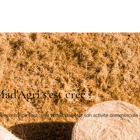
Projets
Agir avec nous
Actualités
'Agri s'est créé ?
contre de Fara : elle venait d'arrêter son activité commerciale e