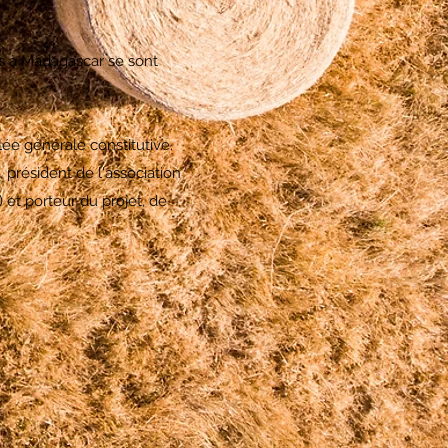
es à Madagascar se sont
lée générale constitutive.
président de l'association
et porteur du projet, de