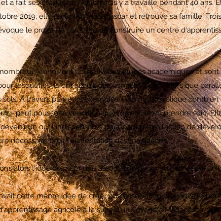
t a fait ses études en France puis y a travaillé pendant 40 ans. El
tobre 2019, elle part pour Madagascar et retrouve sa famille. Trois
évoque le projet de son frère de construire un centre d'apprentis
 nombreux jeunes ont poursuivi des études académiques et son
 pour lesquelles ils ont acquis des connaissances. Alors que parallè
s sols. A travers plusieurs exemples, Fara nous explique combien
tout » peut pousser à condition que l’on sache en prendre soin. El
ut devenir un outil indispensable pour participer à l’action de dé
iture nécessaire pour l'alimentation des malgaches.
alors l'idée de créer une association pour venir en aide à la réa
 avait cette même idée de créer une association humanitaire pour 
d'apprentissage agricole à la suite d'un voyage à Madagascar au 