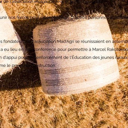
r de l'association malgache ARE et porteur du projet.
unir nos forces pour créer Mad'Agri. D'autres personnes attaché
es fondateurs de l'association Mad'Agri se réunissaient en assemb
 eu lieu en visioconférence pour permettre à Marcel Rakotovao, 
 d'appui pour le Renforcement de l'Éducation des jeunes ruraux) 
e le projet de construction.