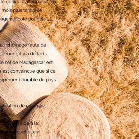
le décide d'aller passer sa
 mois plus tard, elle
sage agricole pour les
t au chômage faute de
lement, il y a de forts
 le sol de Madagascar est
le est convaincue que si ce
veloppement durable du pays
lisation de ce projet.
venir en aide à la
cours duquel elle a