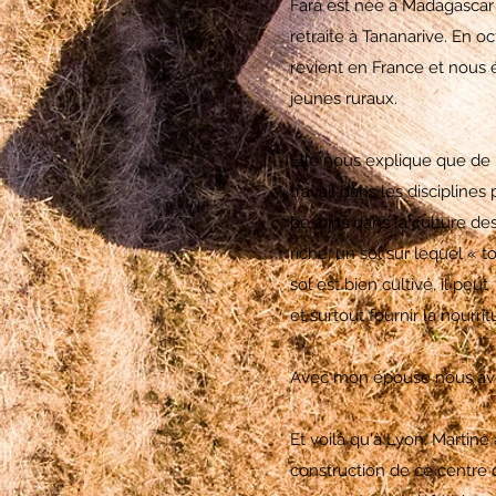
Fara est née à Madagascar e
retraite à Tananarive. En oc
revient en France et nous 
jeunes ruraux.
Elle nous explique que de
travail dans les disciplines
besoins dans la culture de
riche, un sol sur lequel « 
sol est bien cultivé, il pe
et surtout fournir la nourr
Avec mon épouse nous avons 
Et voilà qu'à Lyon, Martine
construction de ce centre 