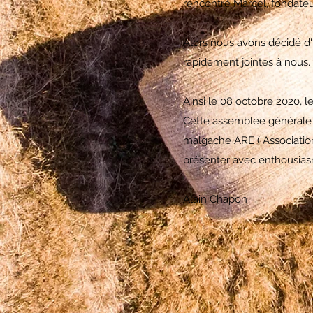
rencontré Marcel, fondateu
Alors nous avons décidé d'
rapidement jointes à nous.
Ainsi le 08 octobre 2020, l
Cette assemblée générale a
malgache ARE ( Association
présenter avec enthousiasm
Alain Chapon